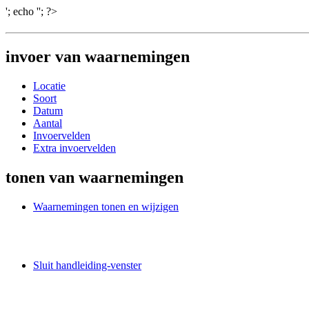
'; echo '
'; ?>
invoer van waarnemingen
Locatie
Soort
Datum
Aantal
Invoervelden
Extra invoervelden
tonen van waarnemingen
Waarnemingen tonen en wijzigen
Sluit handleiding-venster