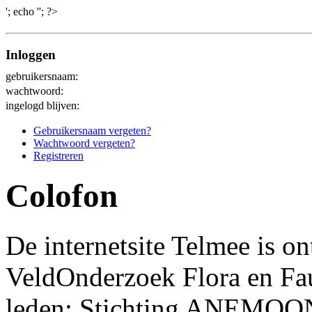
'; echo '
'; ?>
Inloggen
gebruikersnaam:
wachtwoord:
ingelogd blijven:
Gebruikersnaam vergeten?
Wachtwoord vergeten?
Registreren
Colofon
De internetsite Telmee is o
VeldOnderzoek Flora en Fa
leden: Stichting ANEMO